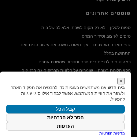
פוסטים אחרונים
ספות לסלון – לא רק מקום לשבת, אלא לב של בית
טיפים לעיצוב וסידור המחסן
גופי תאורה מעוצבים – איך תאורה משנה את עיצוב הבית ואת
התחושה בחלל
כמה טיפים לבניית בית חכם וחסכוני שמשרת אתכם
ניקוי חלונות בגובה – שומרים על חלונות מבריקים גם בבניינים
הגבוהים ביותר
×
בית חדש
אנו משתמשים בעוגיות כדי להבטיח את תפקוד האתר
קטגוריות
ולשפר את חוויית המשתמש. אפשר לבחור אילו סוגי עוגיות
להפעיל.
קטגוריות
קבל הכל
הסר לא הכרחיות
חיפוש
העדפות
מדיניות הפרטיות