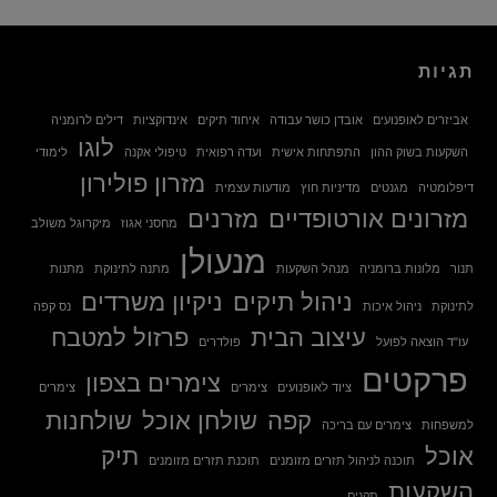
תגיות
אביזרים לאופנועים
אובדן כושר עבודה
איחוד תיקים
אינדוקציות
דילים לרומניה
לוגו
השקעות בשוק ההון
התפתחות אישית
ועדה רפואית
טיפולי אקנה
לימודי
מזרון פולירון
דיפלומטיה
מגנטים
מדיניות חוץ
מודעות עצמית
מזרונים אורטופדיים
מזרנים
מחסני אגוז
מיקרוגל משולב
מנעולן
תנור
מלונות ברומניה
מנהל השקעות
מתנה לתינוקת
מתנות
ניהול תיקים
ניקיון משרדים
לתינוקת
ניהול איכות
נס קפה
עיצוב הבית
פרזול למטבח
עו"ד הוצאה לפועל
פולדרים
פרקטים
צימרים בצפון
ציוד לאופנועים
צימרים
צימרים
קפה
שולחן אוכל
שולחנות
למשפחות
צימרים עם בריכה
אוכל
תיק
תוכנה לניהול תזרים מזומנים
תוכנת תזרים מזומנים
השקעות
תקנים