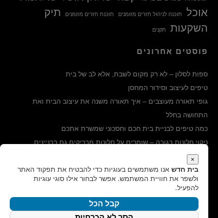
אוכל
תיק
תוכנה לניהול תזרים מזומנים
תוכנת תזרים מזומנים
השקעות
תקנים
פוסטים אחרונים
ספות לסלון – לא רק מקום לשבת, אלא לב של בית
טיפים לעיצוב וסידור המחסן
גופי תאורה מעוצבים – איך תאורה משנה את עיצוב הבית ואת
התחושה בחלל
כמה טיפים לבניית בית חכם וחסכוני שמשרת אתכם
ניקוי חלונות בגובה – שומרים על חלונות מבריקים גם בבניינים
הגבוהים ביותר
×
בית חדש
אנו משתמשים בעוגיות כדי להבטיח את תפקוד האתר
קטגוריות
ולשפר את חוויית המשתמש. אפשר לבחור אילו סוגי עוגיות
להפעיל.
קטגוריות
קבל הכל
הסר לא הכרחיות