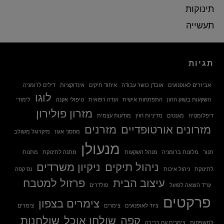
תינוקות
תעשייה
תגיות
אביזרים לאופנועים
אובדן כושר עבודה
איחוד תיקים
אינדוקציות
דילים לרומניה
לוגו
השקעות בשוק ההון
התפתחות אישית
ועדה רפואית
טיפולי אקנה
לימודי
מזרון פולירון
דיפלומטיה
מגנטים
מדיניות חוץ
מודעות עצמית
מזרונים אורטופדיים
מזרנים
מחסני אגוז
מיקרוגל משולב
מנעולן
תנור
מלונות ברומניה
מנהל השקעות
מתנה לתינוקת
מתנות
ניהול תיקים
ניקיון משרדים
לתינוקת
ניהול איכות
נס קפה
עיצוב הבית
פרזול למטבח
עו"ד הוצאה לפועל
פולדרים
פרקטים
צימרים בצפון
ציוד לאופנועים
צימרים
צימרים
קפה
שולחן אוכל
שולחנות
למשפחות
צימרים עם בריכה