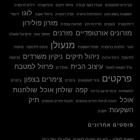
אביזרים לאופנועים
אובדן כושר עבודה
איחוד תיקים
אינדוקציות
דילים לרומניה
לוגו
השקעות בשוק ההון
התפתחות אישית
ועדה רפואית
טיפולי אקנה
לימודי
מזרון פולירון
דיפלומטיה
מגנטים
מדיניות חוץ
מודעות עצמית
מזרונים אורטופדיים
מזרנים
מחסני אגוז
מיקרוגל משולב
מנעולן
תנור
מלונות ברומניה
מנהל השקעות
מתנה לתינוקת
מתנות
ניהול תיקים
ניקיון משרדים
לתינוקת
ניהול איכות
נס קפה
עיצוב הבית
פרזול למטבח
עו"ד הוצאה לפועל
פולדרים
פרקטים
צימרים בצפון
ציוד לאופנועים
צימרים
צימרים
קפה
שולחן אוכל
שולחנות
למשפחות
צימרים עם בריכה
אוכל
תיק
תוכנה לניהול תזרים מזומנים
תוכנת תזרים מזומנים
השקעות
תקנים
פוסטים אחרונים
ספות לסלון – לא רק מקום לשבת, אלא לב של בית