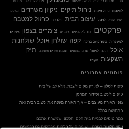
תנור
מלונות ברומניה
מנהל השקעות
מתנה לתינוקת
מתנות
ניהול תיקים
ניקיון משרדים
לתינוקת
ניהול איכות
נס קפה
עיצוב הבית
פרזול למטבח
עו"ד הוצאה לפועל
פולדרים
פרקטים
צימרים בצפון
ציוד לאופנועים
צימרים
צימרים
קפה
שולחן אוכל
שולחנות
למשפחות
צימרים עם בריכה
אוכל
תיק
תוכנה לניהול תזרים מזומנים
תוכנת תזרים מזומנים
השקעות
תקנים
פוסטים אחרונים
ספות לסלון – לא רק מקום לשבת, אלא לב של בית
טיפים לעיצוב וסידור המחסן
גופי תאורה מעוצבים – איך תאורה משנה את עיצוב הבית ואת
התחושה בחלל
כמה טיפים לבניית בית חכם וחסכוני שמשרת אתכם
ניקוי חלונות בגובה – שומרים על חלונות מבריקים גם בבניינים