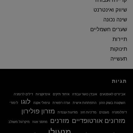
שיווק ואינטרנט
שינה נכונה
שערים חשמליים
תיירות
תינוקות
תעשייה
תגיות
אביזרים לאופנועים
אובדן כושר עבודה
איחוד תיקים
אינדוקציות
דילים לרומניה
לוגו
השקעות בשוק ההון
התפתחות אישית
ועדה רפואית
טיפולי אקנה
לימודי
מזרון פולירון
דיפלומטיה
מגנטים
מדיניות חוץ
מודעות עצמית
מזרונים אורטופדיים
מזרנים
מחסני אגוז
מיקרוגל משולב
מנעולן