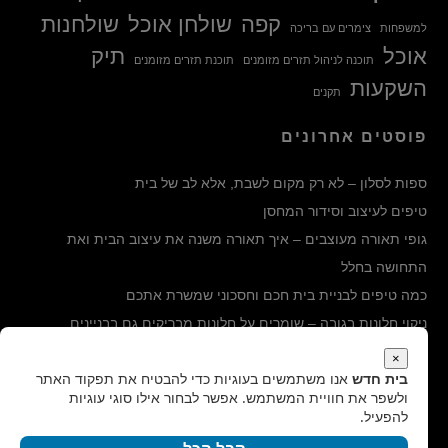
קפה
שולחן אוכל
שולחנות
למשפחות
צימרים עם בריכה
אוכל
תיק
תוכנה לניהול תזרים מזומנים
תוכנת תזרים מזומנים
השקעות
תקנים
פוסטים אחרונים
ספות לסלון – לא רק מקום לשבת, אלא לב של בית
טיפים לעיצוב וסידור המחסן
גופי תאורה מעוצבים – איך תאורה משנה את עיצוב הבית ואת
התחושה בחלל
כמה טיפים לבניית בית חכם וחסכוני שמשרת אתכם
ניקוי חלונות בגובה – שומרים על חלונות מבריקים גם בבניינים
הגבוהים ביותר
×
בית חדש
אנו משתמשים בעוגיות כדי להבטיח את תפקוד האתר
ולשפר את חוויית המשתמש. אפשר לבחור אילו סוגי עוגיות
קטגוריות
להפעיל.
קטגוריות