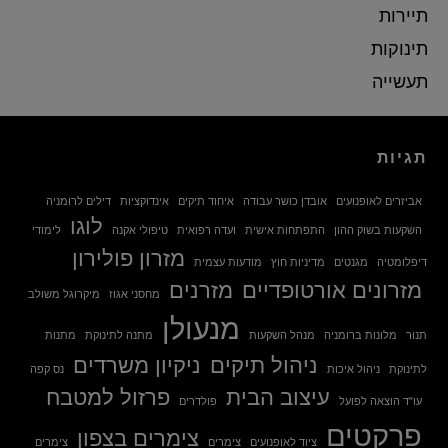
תיירות
תינוקות
תעשייה
תגיות
אביזרים לאופנועים
אובדן כושר עבודה
איחוד תיקים
אינדוקציות
דילים לרומניה
לוגו
השקעות בשוק ההון
התפתחות אישית
ועדה רפואית
טיפולי אקנה
לימודי
מזרון פולירון
דיפלומטיה
מגנטים
מדיניות חוץ
מודעות עצמית
מזרונים אורטופדיים
מזרנים
מחסני אגוז
מיקרוגל משולב
מנעולן
תנור
מלונות ברומניה
מנהל השקעות
מתנה לתינוקת
מתנות
ניהול תיקים
ניקיון משרדים
לתינוקת
ניהול איכות
נס קפה
עיצוב הבית
פרזול למטבח
עו"ד הוצאה לפועל
פולדרים
פרקטים
צימרים בצפון
ציוד לאופנועים
צימרים
צימרים