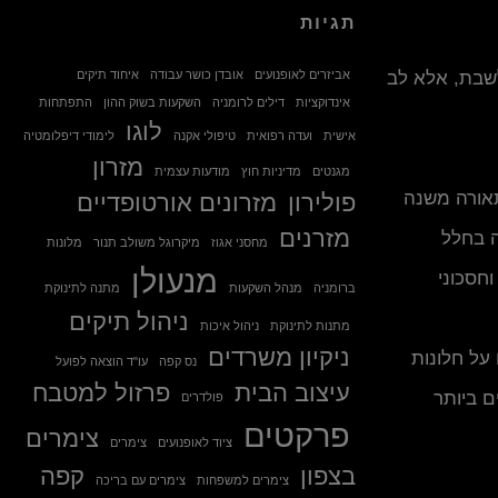
תגיות
לשבת, אלא לב
אביזרים לאופנועים
אובדן כושר עבודה
איחוד תיקים
אינדוקציות
דילים לרומניה
השקעות בשוק ההון
התפתחות
לוגו
אישית
ועדה רפואית
טיפולי אקנה
לימודי דיפלומטיה
מזרון
מגנטים
מדיניות חוץ
מודעות עצמית
תאורה משנה
פולירון
מזרונים אורטופדיים
מזרנים
 בחלל
מחסני אגוז
מיקרוגל משולב תנור
מלונות
מנעולן
חסכוני
ברומניה
מנהל השקעות
מתנה לתינוקת
ניהול תיקים
מתנות לתינוקת
ניהול איכות
ניקיון משרדים
 על חלונות
נס קפה
עו"ד הוצאה לפועל
עיצוב הבית
פרזול למטבח
ם ביותר
פולדרים
פרקטים
צימרים
ציוד לאופנועים
צימרים
בצפון
קפה
צימרים למשפחות
צימרים עם בריכה