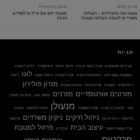
Previous post
Next post
מצאו את ההבדלים – הובלות
מטבחי חוץ עם גריל גז לשדרוג
משרדים לעומת הובלות קטנות
הגינה
תגיות
אביזרים לאופנועים
אובדן כושר עבודה
איחוד תיקים
אינדוקציות
דילים לרומניה
לוגו
השקעות בשוק ההון
התפתחות אישית
ועדה רפואית
טיפולי אקנה
לימודי
מזרון פולירון
דיפלומטיה
מגנטים
מדיניות חוץ
מודעות עצמית
מזרונים אורטופדיים
מזרנים
מחסני אגוז
מיקרוגל משולב
מנעולן
תנור
מלונות ברומניה
מנהל השקעות
מתנה לתינוקת
מתנות
ניהול תיקים
ניקיון משרדים
לתינוקת
ניהול איכות
נס קפה
עיצוב הבית
פרזול למטבח
עו"ד הוצאה לפועל
פולדרים
פרקטים