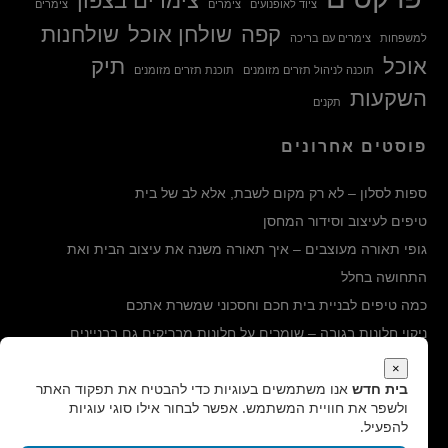
צימרים בצפון
ציוד לאופנועים
צימרים
צימרים
קפה
שולחן אוכל
שולחנות
למשפחות
צימרים עם בריכה
אוכל
תיק
תוכנה לניהול תזרים מזומנים
תוכנת תזרים מזומנים
השקעות
תקנים
פוסטים אחרונים
ספות לסלון – לא רק מקום לשבת, אלא לב של בית
טיפים לעיצוב וסידור המחסן
גופי תאורה מעוצבים – איך תאורה משנה את עיצוב הבית ואת
התחושה בחלל
כמה טיפים לבניית בית חכם וחסכוני שמשרת אתכם
ניקוי חלונות בגובה – שומרים על חלונות מבריקים גם בבניינים
הגבוהים ביותר
×
בית חדש
אנו משתמשים בעוגיות כדי להבטיח את תפקוד האתר
קטגוריות
ולשפר את חוויית המשתמש. אפשר לבחור אילו סוגי עוגיות
להפעיל.