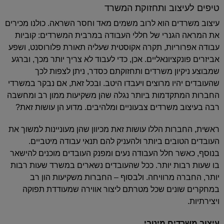
טיפים לעיצוב ותחזוקת המשרד
עיצוב משרדים הוא לרוב משמים מאד וחסר השראה. כולנו מכירים
את המראה הגנרי של חללי העבודה במרבית המשרדים: קוביות
עבודה אפרוריות, תקרה אקוסטית שעליה תאורת פלורוסנט, ושפע
אביזרים פונקציונאליים. אכן, כדי לעבוד לא צריך יותר מכך, וברגע
שמבוצע ניקיון משרדים ותחזוקתם כסדר, ניתן לצפות לכך
שהעובדים יהיו מרוצים ויעבדו היטב. ובכל זאת, אם נבקר במשרדי
החברות המתקדמות ביותר נגלה שהן משקיעות ממון רב ומחשבה
רבה בעיצוב משרדים צבעוניים ומלהיבים. מדוע הן עושות זאת?
ראשית, החברות הללו עושות זאת מכיוון שהן מעוניינות למשוך את
העובדים הטובים ביותר ולהעניק להם תנאי עבודה מיטביים.
בנוסף, כאשר חלל העבודה נעים ומפנק העובדים מוכנים להישאר
בו שעות רבות יותר. ככל שהעובדים נשארים במשרד שעות רבות
יותר, החברה מרוויחה. ולבסוף – החברות משקיעות הון רב
במחקרים שונים שכל מטרתם ליצור אווירה שמעודדת תפוקה
ויצירתיות.
עיצוב משרדים מיטבי