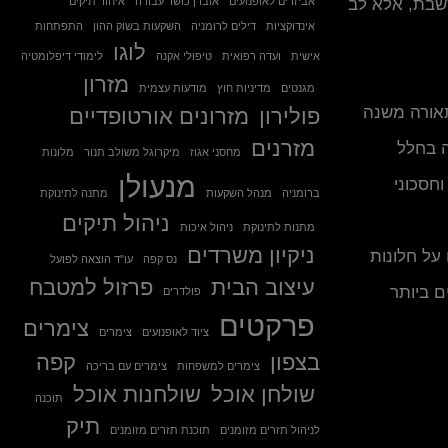
לשבת, אלא לב
אביזרים לאופנועים
אובדן כושר עבודה
איחוד תיקים
אינדוקציות
דילים לרומניה
השקעות בשוק ההון
התפתחות
לוגו
אישית
ועדה רפואית
טיפולי אקנה
לימודי דיפלומטיה
מזרון
מגנטים
מדיניות חוץ
מודעות עצמית
תאורה משנה
פולירון
מזרונים אורטופדיים
מזרנים
 בחלל
מחסני אגוז
מיקרוגל משולב תנור
מלונות
מנעולן
חסכוני
ברומניה
מנהל השקעות
מתנה לתינוקת
ניהול תיקים
מתנות לתינוקת
ניהול איכות
ניקיון משרדים
 על חלונות
נס קפה
עו"ד הוצאה לפועל
עיצוב הבית
פרזול למטבח
ם ביותר
פולדרים
פרקטים
צימרים
ציוד לאופנועים
צימרים
בצפון
קפה
צימרים למשפחות
צימרים עם בריכה
שולחן אוכל
שולחנות אוכל
תוכנה
תיק
לניהול תזרים מזומנים
תוכנת תזרים מזומנים