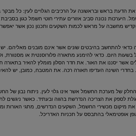
 הדעת בראש ובראשונה על הרכיבים הגלויים לעין: כל מבקר בבי
. היערכות נכונה סביב אזורים עתירי חוטי חשמל כגון בסביבת 
הקדיש מחשבה על מראש לכמות השקעים ותכנון נכון אשר יאפש
רה כדאי להתחשב בהיבטים שונים אשר אינם מובנים מאליהם. י
בשעות היום. כדאי להימנע מתאורה פלורוסנטית או מסנוורת, ולה
ים אשר יסננו את האור. את חדר הסלון מומלץ להאיר בתאורה חז
 בחדרי השינה העדיפו תאורה רכה. את המטבח, כמובן, יש להאי
חלק של מערכת החשמל אשר אינו גלוי לעין. ניתוח נבון של הח
לספק את הצריכה הנדרשת בהווה ובעתיד. כאשר ניגשים לתכנון
את מיקום מכשירי החשמל, השקעים הנדרשים, מתגי האורות ומי
פן אופטימאלי בהתבסס על תכניות האדריכל.